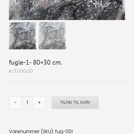
fugle-1- 80×30 cm.
kr.
3.000,00
TILFØJ TIL KURV
fugle-
1-
80x30
cm.
Varenummer (SKU):
fug-001
antal