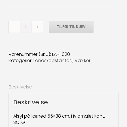
TILFØJ TIL KURV
Landskabsfantasi-
20
55x38
cm.
Varenummer (SKU):
LAH-020
SOLGT
Kategorier:
Landskabsfantasi
,
Værker
antal
Beskrivelse
Beskrivelse
Akryl på lærred 55×38 cm. Hvidmalet kant.
SOLGT