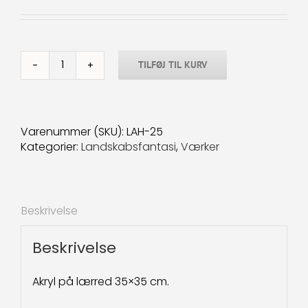
TILFØJ TIL KURV
Landskabsfantasi-
25
35x35
cm.
Varenummer (SKU):
LAH-25
antal
Kategorier:
Landskabsfantasi
,
Værker
Beskrivelse
Beskrivelse
Akryl på lærred 35×35 cm.