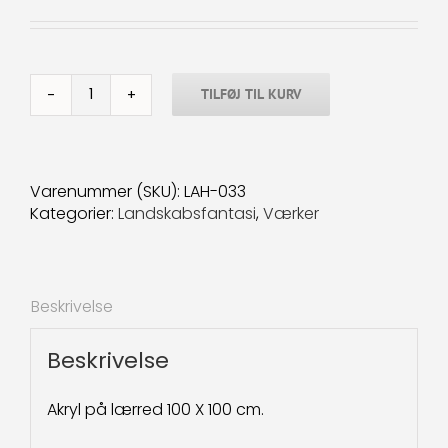
TILFØJ TIL KURV
Landskabsfantasi-
33
100x100
cm.
Varenummer (SKU):
LAH-033
antal
Kategorier:
Landskabsfantasi
,
Værker
Beskrivelse
Beskrivelse
Akryl på lærred 100 X 100 cm.