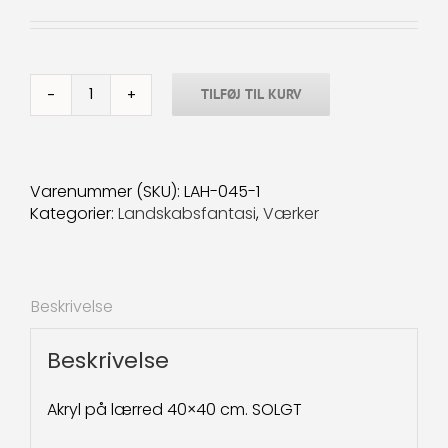
TILFØJ TIL KURV
Landskabsfantasi-
45
40x40
cm.
Varenummer (SKU):
LAH-045-1
SOLGT
Kategorier:
Landskabsfantasi
,
Værker
antal
Beskrivelse
Beskrivelse
Akryl på lærred 40×40 cm. SOLGT