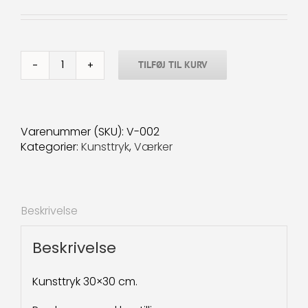
TILFØJ TIL KURV
Valmuer-
2
30x30
cm.
Varenummer (SKU):
V-002
antal
Kategorier:
Kunsttryk
,
Værker
Beskrivelse
Beskrivelse
Kunsttryk 30×30 cm.